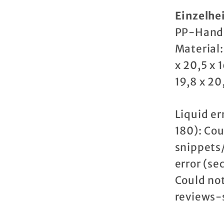
Einzelhe
PP-Hand
Material:
x 20,5 x 
19,8 x 20
Liquid er
180): Cou
snippets
error (se
Could not
reviews-