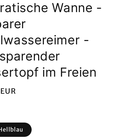
ratische Wanne -
barer
lwassereimer -
zsparender
ertopf im Freien
er
 EUR
Hellblau