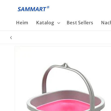
Direkt
zum
Inhalt
Heim
Katalog
Best Sellers
Nac
Zu
Produktinformationen
springen