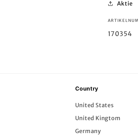
Aktie
ARTIKELNU
SKU:
170354
Country
United States
United Kingtom
Germany