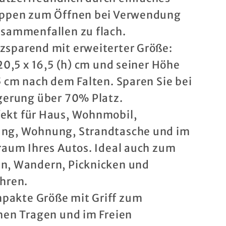
Wanne
ppen zum Öffnen bei Verwendung
-
sammenfallen zu flach.
er
tragbarer
tzsparend mit erweiterter Größe:
assereimer
Angelwassereimer
-
 20,5 x 16,5 (h) cm und seiner Höhe
parender
platzsparender
5 cm nach dem Falten. Sparen Sie bei
topf
Wassertopf
gerung über 70% Platz.
im
fekt für Haus, Wohnmobil,
Freien
ng, Wohnung, Strandtasche und im
raum Ihres Autos. Ideal auch zum
, Wandern, Picknicken und
hren.
pakte Größe mit Griff zum
hen Tragen und im Freien