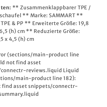
iten:
** Zusammenklappbarer TPE /
schaufel ** Marke: SAMMART **
 TPE & PP ** Erweiterte Größe: 19,8
16,5 (h) cm ** Reduzierte Größe:
,5 x 4,5 (h) cm
ror (sections/main-product line
ld not find asset
/connectr-reviews.liquid
Liquid
ctions/main-product line 182):
 find asset snippets/connectr-
summary.liquid