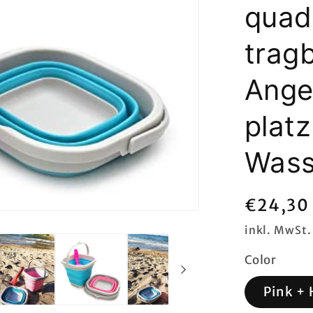
quad
trag
Ange
plat
Wass
Normal
€24,30
Preis
inkl. MwSt.
Color
Pink + 