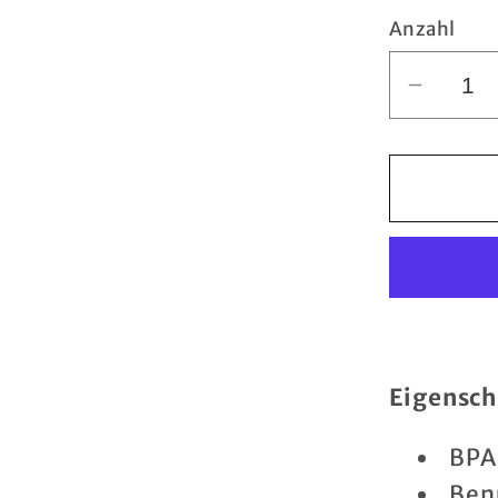
Anzahl
Verring
die
Menge
für
SAMM
2,6L
Super
Mini
quadra
zusamm
Plastik
Eigensch
-
BPA 
Faltbar
quadra
Ben