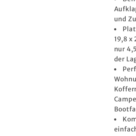
Wanne
Aufkla
-
und Zu
tragbar
Pla
Angelw
-
19,8 x
platzs
nur 4,
Wasser
der La
im
Per
Freien
Wohnu
Koffer
Campen
Bootfa
Kom
einfac