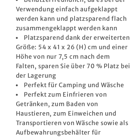
Aufbewahrungsbehälter/Organizer
Aufbewahrungsbehälter/Orga
Verwendung einfach aufgeklappt
–
–
werden kann und platzsparend flach
tragbarer
tragbarer
zusammengeklappt werden kann
Wäschekorb
Wäschekorb
Platzsparend dank der erweiterten
–
–
Größe: 54 x 41 x 26 (H) cm und einer
platzsparender
platzsparender
Höhe von nur 7,5 cm nach dem
Wäschekorb
Wäschekorb
Falten, sparen Sie über 70 % Platz bei
der Lagerung
Perfekt für Camping und Wäsche
Perfekt zum Einfrieren von
Getränken, zum Baden von
Haustieren, zum Einweichen und
Transportieren von Wäsche sowie als
Aufbewahrungsbehälter für