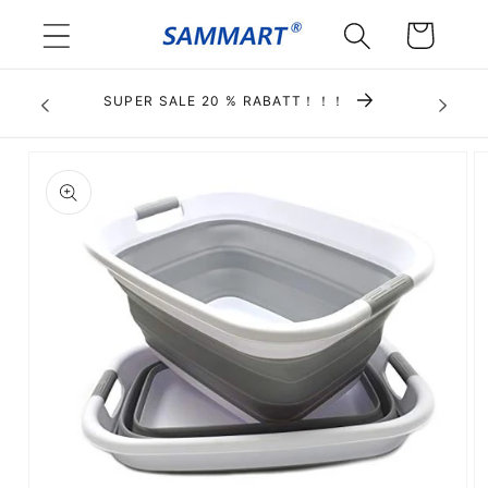
Direkt
zum
Warenkorb
Inhalt
SUPER SALE 20 % RABATT！！！
duktinformationen
ingen