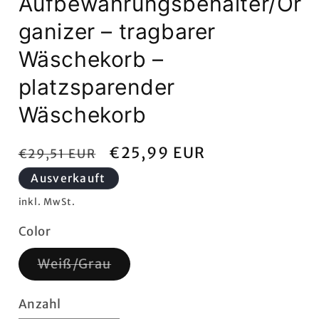
Aufbewahrungsbehälter/Or
ganizer – tragbarer
Wäschekorb –
platzsparender
Wäschekorb
Normaler
Verkaufspreis
€25,99 EUR
€29,51 EUR
Preis
Ausverkauft
inkl. MwSt.
Color
Variante
Weiß/Grau
ausverkauft
oder
nicht
Anzahl
verfügbar