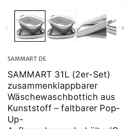
Medien
M
1
2
in
in
Modal
M
öffnen
öf
SAMMART DE
SAMMART 31L (2er-Set)
zusammenklappbarer
Wäschewaschbottich aus
Kunststoff – faltbarer Pop-
Up-