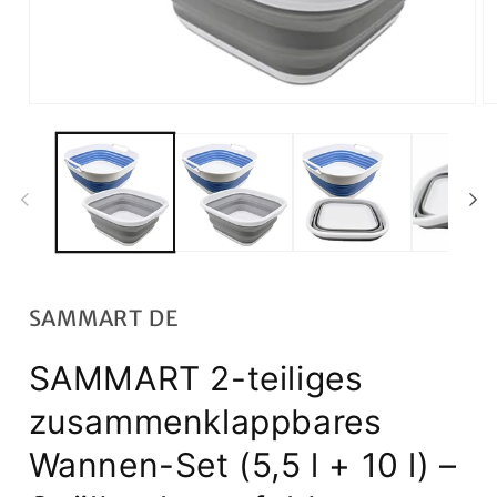
Open
O
media
m
1
2
in
in
modal
m
SAMMART DE
SAMMART 2-teiliges
zusammenklappbares
Wannen-Set (5,5 l + 10 l) –