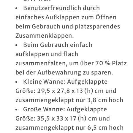
Spülbecken
Spülbecken
Benutzerfreundlich durch
–
–
einfaches Aufklappen zum Öffnen
faltbares
faltbares
beim Gebrauch und platzsparendes
Waschbecken
Waschbecken
Zusammenklappen.
–
–
Beim Gebrauch einfach
tragbare
tragbare
aufklappen und flach
Geschirrspülwanne
Geschirrspülwanne
zusammenfalten, um über 70 % Platz
–
–
platzsparendes
platzsparendes
bei der Aufbewahrung zu sparen.
Küchenablage
Küchenablage
Kleine Wanne: Aufgeklappte
Größe: 29,5 x 27,8 x 13 (h) cm und
zusammengeklappt nur 3,8 cm hoch
Große Wanne: Aufgeklappte
Größe: 35,5 x 33 x 17 (h) cm und
zusammengeklappt nur 6,5 cm hoch