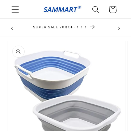
Skip to
Cart
content
SUPER SALE 20%OFF！！！
Skip to
product
information