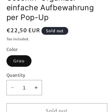
einfache Aufbewahrung
per Pop-Up
Regular
€22,50 EUR
Sold out
price
Tax included.
Color
Variant
Grau
sold
out
or
Quantity
unavailable
Decrease
Increase
quantity
quantity
for
for
SAMMART
SAMMART
Sold out