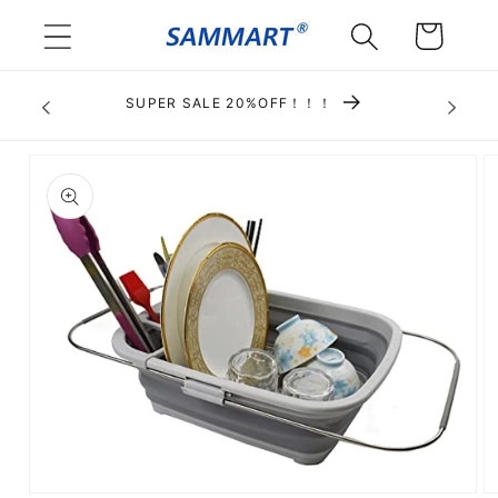
Skip to
Cart
content
SUPER SALE 20%OFF！！！
Skip to
product
information