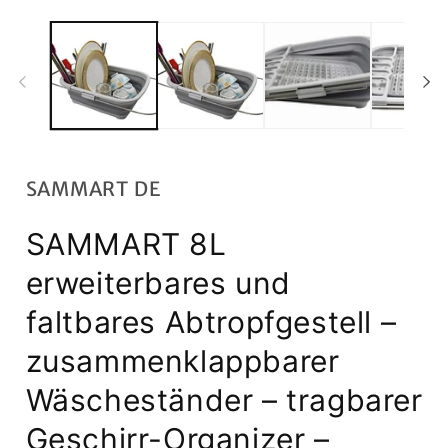
Open
O
media
m
1
2
in
in
modal
m
SAMMART DE
SAMMART 8L
erweiterbares und
faltbares Abtropfgestell –
zusammenklappbarer
Wäscheständer – tragbarer
Geschirr-Organizer –