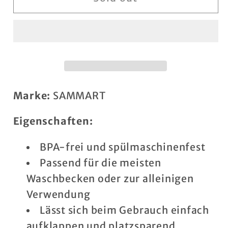
8L
8L
erweiterbares
erweiterbares
und
und
faltbares
faltbares
Abtropfgestell
Abtropfgestell
–
–
zusammenklappbarer
zusammenklappbarer
Marke:
SAMMART
Wäscheständer
Wäscheständer
–
–
Eigenschaften:
tragbarer
tragbarer
BPA-frei und spülmaschinenfest
Geschirr-
Geschirr-
Organizer
Organizer
Passend für die meisten
–
–
Waschbecken oder zur alleinigen
einfache
einfache
Verwendung
Aufbewahrung
Aufbewahrung
Lässt sich beim Gebrauch einfach
per
per
aufklappen und platzsparend